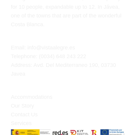
for 10 people, expandable up to 12. In Jávea,
one of the towns that are part of the wonderful
Costa Blanca.
Reach Out
Email: info@vistaalegre.es
Telephone: (0034) 648 243 222
Address: Avd. Del Mediterraneo 190, 03730
Javea
Navigate
Accommodations
Our Story
Contact Us
Services