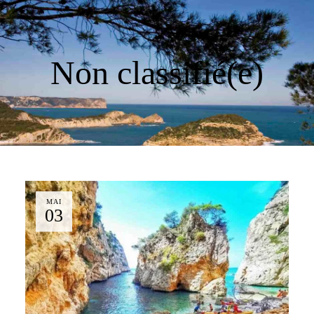
Non classifié(e)
MAI
03